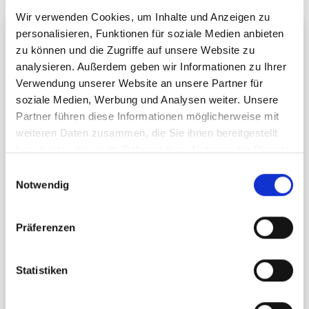
Wir verwenden Cookies, um Inhalte und Anzeigen zu
personalisieren, Funktionen für soziale Medien anbieten
3. Nachhaltiger Umgang mit Fachkräftemangel
zu können und die Zugriffe auf unsere Website zu
Der Arbeits- und Fachkräftemangel stellt viele Träger
analysieren. Außerdem geben wir Informationen zu Ihrer
und Schulen vor erhebliche Probleme. Pooling-
Verwendung unserer Website an unsere Partner für
Modelle helfen dabei, vorhandene Ressourcen
soziale Medien, Werbung und Analysen weiter. Unsere
effizienter einzusetzen.
Partner führen diese Informationen möglicherweise mit
weiteren Daten zusammen, die Sie ihnen bereitgestellt
Durch den flexiblen Personaleinsatz können:
haben oder die sie im Rahmen Ihrer Nutzung der Dienste
gesammelt haben.
Einwilligungsauswahl
Ausfälle besser kompensiert werden
Notwendig
Betreuungslücken reduziert werden
Mitarbeitende entlastet werden
Präferenzen
Vertretungssituationen leichter organisiert werden
Statistiken
Gleichzeitig steigt die Attraktivität des Arbeitsplatzes,
da Schulbegleitungen stärker im Team arbeiten und
professionell in den Schulalltag eingebunden werden.