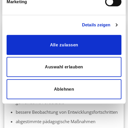
Marketing
Details zeigen
4. Höhere pädagogische Qualität
Pooling-Konzepte fördern die enge Zusammenarbeit
Alle zulassen
zwischen Schulbegleitungen, Lehrkräften,
Sonderpädagogik und sozialpädagogischen
Fachkräften. Dadurch entstehen abgestimmte
Auswahl erlauben
Unterstützungsstrukturen mit klaren
Kommunikationswegen.
Ablehnen
Die Vorteile:
gemeinsame Förderziele
bessere Beobachtung von Entwicklungsfortschritten
abgestimmte pädagogische Maßnahmen