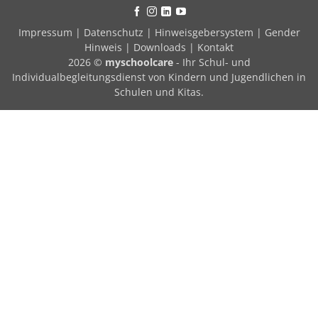
Impressum
|
Datenschutz
|
Hinweisgebersystem
|
Gender
Hinweis
|
Downloads
|
Kontakt
2026 ©
myschoolcare
- Ihr Schul- und
Individualbegleitungsdienst von Kindern und Jugendlichen in
Schulen und Kitas.