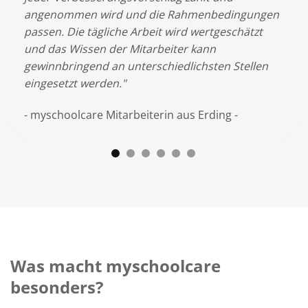
angenommen wird und die Rahmenbedingungen
noc
nem
passen. Die tägliche Arbeit wird wertgeschätzt
Sch
en
und das Wissen der Mitarbeiter kann
Sch
gewinnbringend an unterschiedlichsten Stellen
Dan
eingesetzt werden."
- F
- myschoolcare Mitarbeiterin aus Erding -
Was macht myschoolcare
besonders?