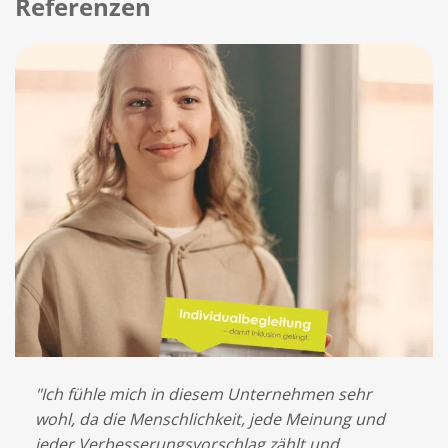
Referenzen
ob
"Ich fühle mich in diesem Unternehmen sehr
"Wi
wohl, da die Menschlichkeit, jede Meinung und
my
mit
jeder Verbesserungsvorschlag zählt und
Sch