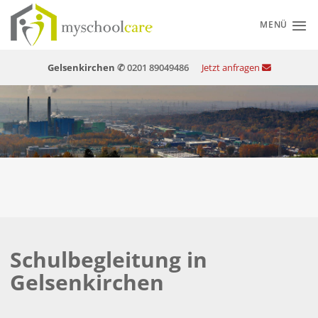
Zum
Inhalt
MENÜ
springen
Gelsenkirchen
✆ 0201 89049486
Jetzt anfragen
Schulbegleitung in
Gelsenkirchen