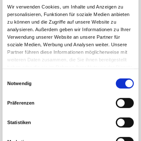
Ziel der Schulbegleitung ist es, Ihrem Kind die
Wir verwenden Cookies, um Inhalte und Anzeigen zu
Teilhabe am regulären Schulalltag zu
personalisieren, Funktionen für soziale Medien anbieten
ermöglichen. Dabei soll unter anderem die
zu können und die Zugriffe auf unsere Website zu
Motivation zum eigenständigen Arbeiten
analysieren. Außerdem geben wir Informationen zu Ihrer
angestoßen werden, um das Selbstvertrauen zu
Verwendung unserer Website an unsere Partner für
stärken.
soziale Medien, Werbung und Analysen weiter. Unsere
Partner führen diese Informationen möglicherweise mit
weiteren Daten zusammen, die Sie ihnen bereitgestellt
Unser Schwerpunkt in der
haben oder die sie im Rahmen Ihrer Nutzung der Dienste
gesammelt haben.
Einwilligungsauswahl
Schulbegleitung und
Notwendig
Individualbegleitung
Gelsenkirchen
Präferenzen
Die Schwerpunkte der Tätigkeit eines
Statistiken
Schulbegleiters oder Individualbegleiters, ist an
dem individuellen Bedarf des zu betreuenden
Kindes oder Jugendlichen ausgerichtet. Neben