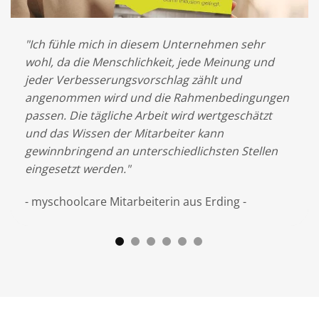
ob
"Ich fühle mich in diesem Unternehmen sehr
"Wi
wohl, da die Menschlichkeit, jede Meinung und
my
mit
jeder Verbesserungsvorschlag zählt und
Sch
angenommen wird und die Rahmenbedingungen
noc
nem
passen. Die tägliche Arbeit wird wertgeschätzt
Sch
en
und das Wissen der Mitarbeiter kann
Sch
gewinnbringend an unterschiedlichsten Stellen
Dan
eingesetzt werden."
- F
- myschoolcare Mitarbeiterin aus Erding -