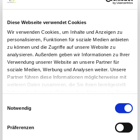
Individualbegleitung
Osnabrück
Diese Webseite verwendet Cookies
Die Schwerpunkte der Tätigkeit eines
Wir verwenden Cookies, um Inhalte und Anzeigen zu
Schulbegleiters oder Individualbegleiters, ist an
personalisieren, Funktionen für soziale Medien anbieten
dem individuellen Bedarf des zu betreuenden
zu können und die Zugriffe auf unsere Website zu
Kindes oder Jugendlichen ausgerichtet. Neben
analysieren. Außerdem geben wir Informationen zu Ihrer
den Eltern beauftragt uns das zuständige Amt mit
Verwendung unserer Website an unsere Partner für
der Gestaltung individueller Hilfsangebote.
soziale Medien, Werbung und Analysen weiter. Unsere
Wichtige Partner sind für uns die Lehrer,
Sonderpädagogen, Schulleiter vor Ort.
Partner führen diese Informationen möglicherweise mit
weiteren Daten zusammen, die Sie ihnen bereitgestellt
Erste Schritte
– Die Hilfe beginnt mit der
haben oder die sie im Rahmen Ihrer Nutzung der Dienste
Betreuung und Begleitung Ihres Kindes in der
gesammelt haben.
Einwilligungsauswahl
Schule oder im Kindergarten. Sie soll eine
Notwendig
altersgemäße Beschulung bzw. Teilhabe im
Kindergarten sicherstellen und alle Beteiligten
unterstützen mit Ihren Stärken, um zu einem
Präferenzen
Gelingen beizutragen.