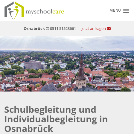
Zum
Inhalt
MENÜ
springen
Osnabrück
✆ 0511 51523661
Jetzt anfragen
Schulbegleitung und
Individualbegleitung in
Osnabrück