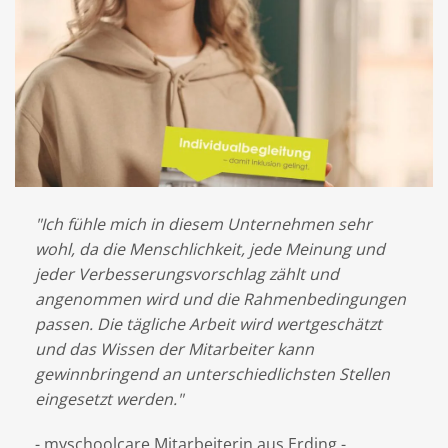
ob
"Ich fühle mich in diesem Unternehmen sehr
"Wi
wohl, da die Menschlichkeit, jede Meinung und
my
mit
jeder Verbesserungsvorschlag zählt und
Sch
angenommen wird und die Rahmenbedingungen
noc
nem
passen. Die tägliche Arbeit wird wertgeschätzt
Sch
en
und das Wissen der Mitarbeiter kann
Sch
gewinnbringend an unterschiedlichsten Stellen
Dan
eingesetzt werden."
- F
- myschoolcare Mitarbeiterin aus Erding -