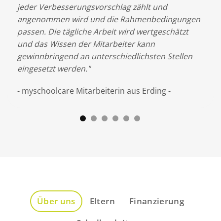
mit
jeder Verbesserungsvorschlag zählt und
Sch
angenommen wird und die Rahmenbedingungen
noc
nem
passen. Die tägliche Arbeit wird wertgeschätzt
Sch
en
und das Wissen der Mitarbeiter kann
Sch
gewinnbringend an unterschiedlichsten Stellen
Dan
eingesetzt werden."
- F
- myschoolcare Mitarbeiterin aus Erding -
Über uns
Eltern
Finanzierung