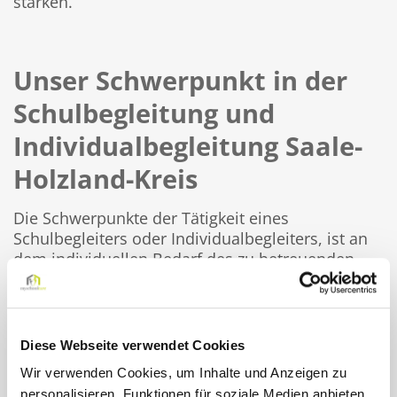
stärken.
Unser Schwerpunkt in der
Schulbegleitung und
Individualbegleitung Saale-
Holzland-Kreis
Die Schwerpunkte der Tätigkeit eines
Schulbegleiters oder Individualbegleiters, ist an
dem individuellen Bedarf des zu betreuenden
Kindes oder Jugendlichen ausgerichtet. Neben
den Eltern beauftragt uns das zuständige Amt mit
der Gestaltung individueller Hilfsangebote.
Wichtige Partner sind für uns die Lehrer,
Diese Webseite verwendet Cookies
Sonderpädagogen, Schulleiter vor Ort.
Wir verwenden Cookies, um Inhalte und Anzeigen zu
personalisieren, Funktionen für soziale Medien anbieten