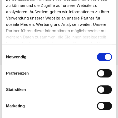
Erste Schritte
– Die Hilfe beginnt mit der
zu können und die Zugriffe auf unsere Website zu
Betreuung und Begleitung Ihres Kindes in der
analysieren. Außerdem geben wir Informationen zu Ihrer
Schule oder im Kindergarten. Sie soll eine
Verwendung unserer Website an unsere Partner für
altersgemäße Beschulung bzw. Teilhabe im
soziale Medien, Werbung und Analysen weiter. Unsere
Kindergarten sicherstellen und alle Beteiligten
unterstützen mit Ihren Stärken, um zu einem
Partner führen diese Informationen möglicherweise mit
Gelingen beizutragen.
weiteren Daten zusammen, die Sie ihnen bereitgestellt
haben oder die sie im Rahmen Ihrer Nutzung der Dienste
gesammelt haben.
Einwilligungsauswahl
Notwendig
Präferenzen
Unsere Leistungen in der
Statistiken
Schulbegleitung Saale-Holzland-
Kreis
Marketing