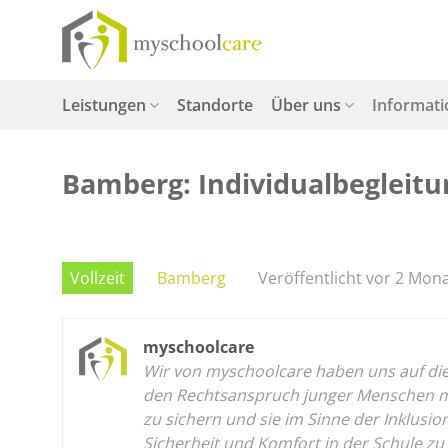
Zum
Inhalt
springen
Leistungen
Standorte
Über uns
Informat
Bamberg: Individualbegleitun
Vollzeit
Bamberg
Veröffentlicht vor 2 Mon
myschoolcare
Wir von myschoolcare haben uns auf die p
den Rechtsanspruch junger Menschen mit
zu sichern und sie im Sinne der Inklusi
Sicherheit und Komfort in der Schule zu