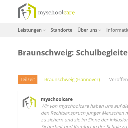
Zum
Inhalt
springen
Leistungen
Standorte
Über uns
Informat
Braunschweig: Schulbegleiter
Teilzeit
Braunschweig (Hannover)
Veröffen
myschoolcare
Wir von myschoolcare haben uns auf die p
den Rechtsanspruch junger Menschen mit
zu sichern und sie im Sinne der Inklusi
Sicherheit und Komfort in der Schule zu