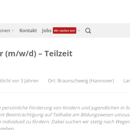
ionen
Kontakt
Jobs
Wir stellen ein!
 (m/w/d) – Teilzeit
tlicht vor 3 Jahren
Ort: Braunschweig (Hannover)
La
ersönliche Förderung von Kindern und Jugendlichen in Schul
 Beeinträchtigung auf Teilhabe am Bildungswesen umzusetz
on individuell zu fördern. Dabei suchen wir stetig nach We
 geben.