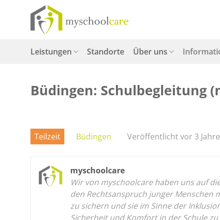
Zum
Inhalt
springen
Leistungen
Standorte
Über uns
Informat
Büdingen: Schulbegleitung (m
Teilzeit
Büdingen
Veröffentlicht vor 3 Jahr
myschoolcare
Wir von myschoolcare haben uns auf die p
den Rechtsanspruch junger Menschen mit
zu sichern und sie im Sinne der Inklusi
Sicherheit und Komfort in der Schule zu