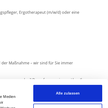
ngspfleger, Ergotherapeut (m/w/d) oder eine
end der Maßnahme – wir sind für Sie immer
l von uns werden? Dann freuen wir uns über Ihre
Alle zulassen
le Medien
ir