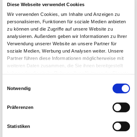
Wertschätzende Unternehmenskultur und
Diese Webseite verwendet Cookies
Kommunikation auf Augenhöhe
Wir verwenden Cookies, um Inhalte und Anzeigen zu
Gute Vereinbarkeit von Beruf und Familie durch feste
personalisieren, Funktionen für soziale Medien anbieten
Arbeitszeiten von Montag bis Freitag sowie freie Ferien-
zu können und die Zugriffe auf unsere Website zu
und Brückentage
analysieren. Außerdem geben wir Informationen zu Ihrer
Verwendung unserer Website an unsere Partner für
Einen Arbeitsplatz in relativer Nähe
soziale Medien, Werbung und Analysen weiter. Unsere
Eine abwechslungsreiche und sinnstiftende Tätigkeit
Partner führen diese Informationen möglicherweise mit
Eine ausführliche Einarbeitung durch unsere
weiteren Daten zusammen, die Sie ihnen bereitgestellt
Koordination, unterstützt durch unser
haben oder die sie im Rahmen Ihrer Nutzung der Dienste
Schulungsprogramm vor dem Ersteinsatz sowie
gesammelt haben.
Einwilligungsauswahl
kontinuierliche Aus- und Weiterbildungen
Notwendig
Kompetente Unterstützung und pädagogische Beratung
durch unsere Koordination
Präferenzen
Regelmäßige Teamsitzungen und kollegiale
Fallberatungen
Statistiken
Attraktive Vergütung bei Einstellung über die