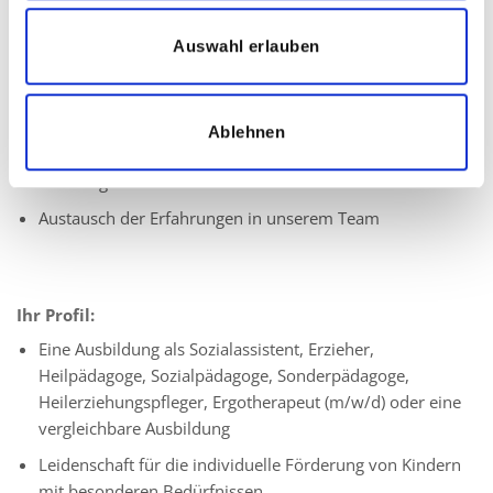
körperlichen-motorischen oder emotionalen und sozialen
Entwicklungsbeeinträchtigungen im Kita- oder Schulalltag
Auswahl erlauben
Individuelle und bedarfsgerechte Unterstützung und
Förderung
Ablehnen
Erfassung der Lernerfolge des Kindes
Beratung der Eltern
Austausch der Erfahrungen in unserem Team
Ihr Profil:
Eine Ausbildung als Sozialassistent, Erzieher,
Heilpädagoge, Sozialpädagoge, Sonderpädagoge,
Heilerziehungspfleger, Ergotherapeut (m/w/d) oder eine
vergleichbare Ausbildung
Leidenschaft für die individuelle Förderung von Kindern
mit besonderen Bedürfnissen