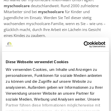
myschoolcare
deutschlandweit. Rund 2000 zufriedene
Mitarbeiter sind bei
myschoolcare
für Kinder und
Jugendliche im Einsatz. Werden Sie Teil dieser stetig
wachsenden myschoolcare-Familie, wenn es Sie – wie uns –
glücklich macht, durch Ihre Arbeit ein Lächeln ins Gesicht
eines Kindes zu zaubern.
Wir suchen pädagogische Fachkräfte zur Begleitung von
Kindern und Jugendlichen an sämtlichen pädagogischen
Einrichtungen in Dreieich.
Diese Webseite verwendet Cookies
Wir suchen Sie als:
Wir verwenden Cookies, um Inhalte und Anzeigen zu
personalisieren, Funktionen für soziale Medien anbieten
Schulbegleiter (m/w/d) in Vollzeit/Teilzeit in Dreieich
zu können und die Zugriffe auf unsere Website zu
analysieren. Außerdem geben wir Informationen zu Ihrer
Darauf können Sie sich freuen:
Verwendung unserer Website an unsere Partner für
soziale Medien, Werbung und Analysen weiter. Unsere
Ein faires Vergütungsmodell
Partner führen diese Informationen möglicherweise mit
Gute Vereinbarkeit von Beruf und Familie