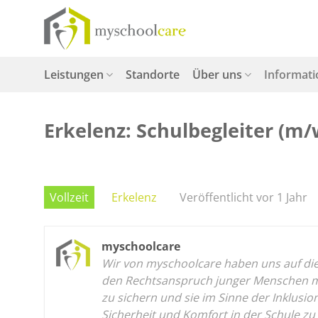
Zum
Inhalt
springen
Leistungen
Standorte
Über uns
Informat
Erkelenz: Schulbegleiter (m/
Vollzeit
Erkelenz
Veröffentlicht vor 1 Jahr
myschoolcare
Wir von myschoolcare haben uns auf die p
den Rechtsanspruch junger Menschen mit
zu sichern und sie im Sinne der Inklusi
Sicherheit und Komfort in der Schule zu