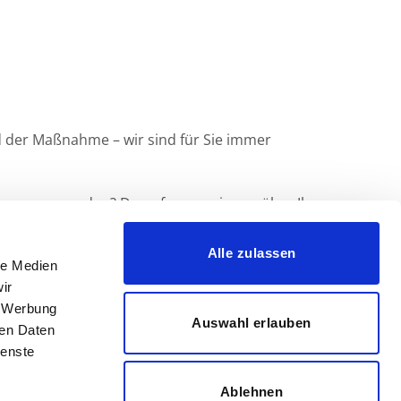
end der Maßnahme – wir sind für Sie immer
l von uns werden? Dann freuen wir uns über Ihre
Alle zulassen
le Medien
ir
, Werbung
Auswahl erlauben
ren Daten
ienste
Ablehnen