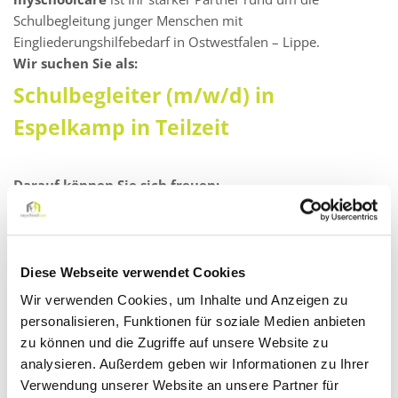
Schulbegleitung junger Menschen mit
Eingliederungshilfebedarf in Ostwestfalen – Lippe.
Wir suchen Sie als:
Schulbegleiter (m/w/d) in
Espelkamp in Teilzeit
Darauf können Sie sich freuen:
Ein faires Vergütungsmodell: Zahlung eines Festgehalts
mit gleichbleibendem monatlichen Verdienst – auch in
den Schließ- oder Ferienzeiten!
Diese Webseite verwendet Cookies
Kontinuierliche Aus- und Weiterbildungsprogramme (E-
Wir verwenden Cookies, um Inhalte und Anzeigen zu
Learning mit Zertifikat)
personalisieren, Funktionen für soziale Medien anbieten
Supervisionen
zu können und die Zugriffe auf unsere Website zu
analysieren. Außerdem geben wir Informationen zu Ihrer
Kompetente Unterstützung durch unsere pädagogischen
Verwendung unserer Website an unsere Partner für
Fachkräfte