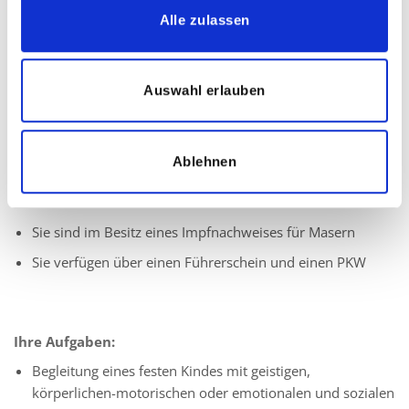
vergleichbare Ausbildung
Alle zulassen
Quereinsteiger dürfen sich gerne bei uns bewerben
Leidenschaft für die individuelle Förderung von Kindern
Auswahl erlauben
mit besonderen Bedürfnissen
Ausgeprägtes Verantwortungsbewusstsein und
Einfühlungsvermögen
Ablehnen
Herzlichkeit sowie eine zuverlässige und vertrauensvolle
Arbeitsweise
Sie sind im Besitz eines Impfnachweises für Masern
Sie verfügen über einen Führerschein und einen PKW
Ihre Aufgaben:
Begleitung eines festen Kindes mit geistigen,
körperlichen-motorischen oder emotionalen und sozialen