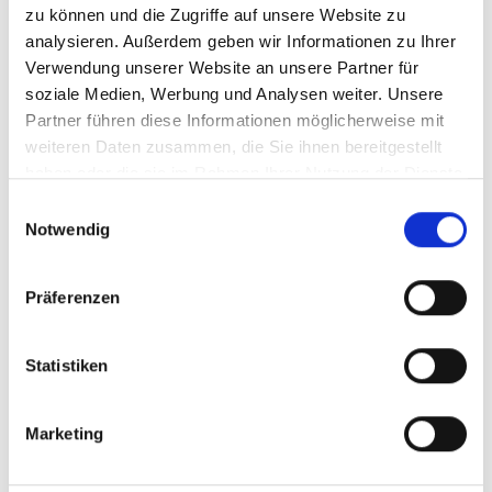
zu können und die Zugriffe auf unsere Website zu
dem guten Gefühl, mit Ihrer Arbeit einem Kind und somit
analysieren. Außerdem geben wir Informationen zu Ihrer
seiner Familie, wertvolle Hilfe zu leisten.
Verwendung unserer Website an unsere Partner für
soziale Medien, Werbung und Analysen weiter. Unsere
Partner führen diese Informationen möglicherweise mit
Darauf können Sie sich freuen:
weiteren Daten zusammen, die Sie ihnen bereitgestellt
haben oder die sie im Rahmen Ihrer Nutzung der Dienste
Eine faire Bezahlung
gesammelt haben.
Einwilligungsauswahl
Gute Vereinbarkeit von Beruf und Familie
Notwendig
Einen sicheren Arbeitgeber, auch in Krisenzeiten
Einen Arbeitsplatz in Ihrer Nähe
Präferenzen
Kontinuierliche Aus- und Weiterbildungsprogramme
Ein umfassendes Schulungsprogramm vor Ihrem
Statistiken
Ersteinsatz
Kompetente Unterstützung durch unsere pädagogischen
Marketing
Fachkräfte
Einen offenen Erfahrungsaustausch in positiver Team-