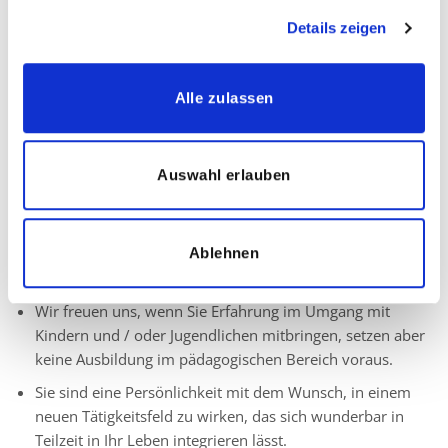
Atmosphäre
Details zeigen
Eine wertschätzende Zusammenarbeit
Dankbare und zufriedene Kinder, Eltern und Lehrer
Alle zulassen
Ihr Profil:
Auswahl erlauben
Sie bringen in jedem Fall Interesse und Freude an der
Arbeit mit Kindern mit, denen Sie mit Ihrer Arbeit die
Ablehnen
Integration in den Schul- oder Kindergartenalltag
ermöglichen.
Wir freuen uns, wenn Sie Erfahrung im Umgang mit
Kindern und / oder Jugendlichen mitbringen, setzen aber
keine Ausbildung im pädagogischen Bereich voraus.
Sie sind eine Persönlichkeit mit dem Wunsch, in einem
neuen Tätigkeitsfeld zu wirken, das sich wunderbar in
Teilzeit in Ihr Leben integrieren lässt.