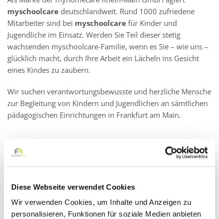
myschoolcare
deutschlandweit. Rund 1000 zufriedene
Mitarbeiter sind bei
myschoolcare
für Kinder und
Jugendliche im Einsatz. Werden Sie Teil dieser stetig
wachsenden myschoolcare-Familie, wenn es Sie – wie uns –
glücklich macht, durch Ihre Arbeit ein Lächeln ins Gesicht
eines Kindes zu zaubern.
Wir suchen verantwortungsbewusste und herzliche Mensche
zur Begleitung von Kindern und Jugendlichen an sämtlichen
pädagogischen Einrichtungen in Frankfurt am Main.
Schulbegleiter (m/w/d) gerne auch Quereinsteiger in
Teilzeit in Frankfurt am Main
Diese Webseite verwendet Cookies
Wir verwenden Cookies, um Inhalte und Anzeigen zu
Als Schulbegleiter (m/w/d) leisten Sie eine sinnbringende,
personalisieren, Funktionen für soziale Medien anbieten
abwechslungsreiche und verantwortungsvolle Aufgabe mit