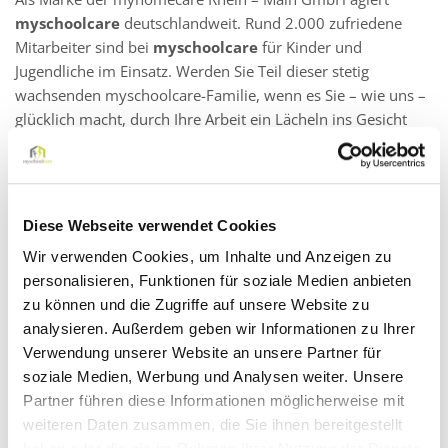
myschoolcare
deutschlandweit. Rund 2.000 zufriedene
Mitarbeiter sind bei
myschoolcare
für Kinder und
Jugendliche im Einsatz. Werden Sie Teil dieser stetig
wachsenden myschoolcare-Familie, wenn es Sie – wie uns –
glücklich macht, durch Ihre Arbeit ein Lächeln ins Gesicht
eines Kindes zu zaubern.
Wir suchen für das bereits laufende Schuljahr pädagogische
Fachkräfte zur Begleitung von Kindern und Jugendlichen an
Diese Webseite verwendet Cookies
sämtlichen pädagogischen Einrichtungen im
Wir verwenden Cookies, um Inhalte und Anzeigen zu
Hochtaunuskreis und näherer Umgebung.
personalisieren, Funktionen für soziale Medien anbieten
zu können und die Zugriffe auf unsere Website zu
analysieren. Außerdem geben wir Informationen zu Ihrer
Wir suchen Sie als:
Verwendung unserer Website an unsere Partner für
Schulbegleiter (m/w/d) in Teilzeit in Friedrichsdorf
soziale Medien, Werbung und Analysen weiter. Unsere
Partner führen diese Informationen möglicherweise mit
weiteren Daten zusammen, die Sie ihnen bereitgestellt