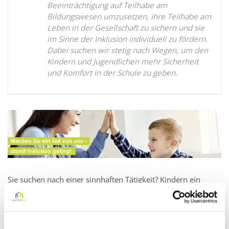
Beeinträchtigung auf Teilhabe am
Bildungswesen umzusetzen, ihre Teilhabe am
Leben in der Gesellschaft zu sichern und sie
im Sinne der Inklusion individuell zu fördern.
Dabei suchen wir stetig nach Wegen, um den
Kindern und Jugendlichen mehr Sicherheit
und Komfort in der Schule zu geben.
Sie suchen nach einer sinnhaften Tätigkeit? Kindern ein
Lächeln ins Gesicht zu zaubern und sie in ihrer Entwicklung
zu stärken, macht Ihnen besonders viel Freude? Dann sind
Sie bei der myschoolcare genau richtig.