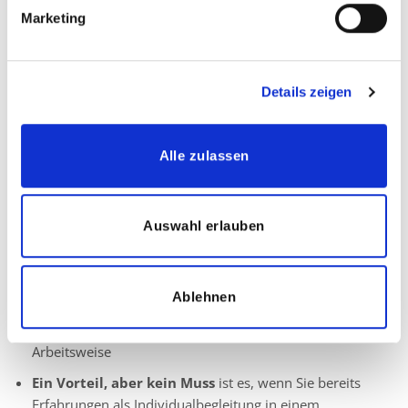
Marketing
Ihre Aufgaben:
Begleitung eines festen Kindes im Schul- oder
Kindergarten-Alltag
Details zeigen
Individuelle Unterstützung und Förderung
Erfassung der Lernerfolge des Kindes
Alle zulassen
Rücksprache mit unseren Koordinatoren, sowie
pädagogischem Personal vor Ort
Auswahl erlauben
Ihr Profil:
Ausgeprägtes Verantwortungsbewusstsein und
Ablehnen
Einfühlungsvermögen
Herzlichkeit, sowie eine zuverlässige und vertrauensvolle
Arbeitsweise
Ein Vorteil, aber kein Muss
ist es, wenn Sie bereits
Erfahrungen als Individualbegleitung in einem