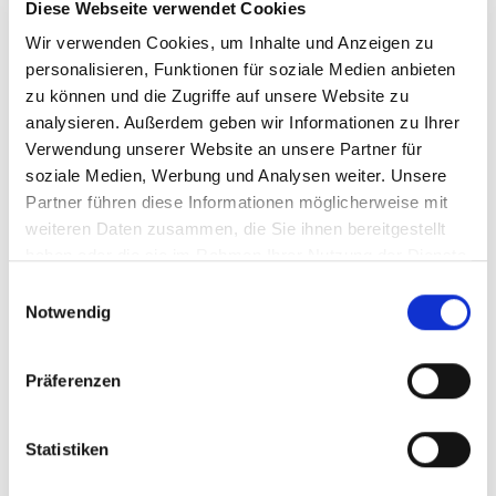
Diese Webseite verwendet Cookies
Wir suchen Sie als Quereinsteiger (m/w/d) in der
Wir verwenden Cookies, um Inhalte und Anzeigen zu
Schulbegleitung
personalisieren, Funktionen für soziale Medien anbieten
Darauf können Sie sich freuen:
zu können und die Zugriffe auf unsere Website zu
analysieren. Außerdem geben wir Informationen zu Ihrer
Ein faires Vergütungsmodell:
Gleichbleibender
Verwendung unserer Website an unsere Partner für
monatlicher Verdienst –
auch in den Schließ- oder
soziale Medien, Werbung und Analysen weiter. Unsere
Ferienzeiten!
Partner führen diese Informationen möglicherweise mit
weiteren Daten zusammen, die Sie ihnen bereitgestellt
Kompetente Unterstützung und Einarbeitung
durch
haben oder die sie im Rahmen Ihrer Nutzung der Dienste
unsere pädagogischen Fachkräfte, sowie Mitarbeitern vor
gesammelt haben.
Ort
Einwilligungsauswahl
Notwendig
Wertschätzende Zusammenarbeit durch zufriedene
Kinder, Eltern, Erzieher & Lehrer
Präferenzen
Ein attraktives Mitarbeiter-
Empfehlungsprogramm
(Mitarbeiter werben
Kunden/Mitarbeiter)
Statistiken
Gute Vereinbarkeit von Beruf und Familie