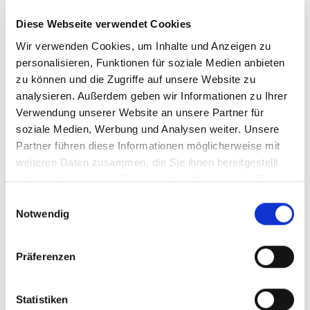
Springerkraft (m/w/d) in Fürth
Diese Webseite verwendet Cookies
Als Springerkraft haben Sie einen fexiblen Einsatzort, denn
Wir verwenden Cookies, um Inhalte und Anzeigen zu
Sie sind dort tätig, wo Schulbegleiter ausfallen und Ihre
personalisieren, Funktionen für soziale Medien anbieten
Unterstützung benötigt wird.
zu können und die Zugriffe auf unsere Website zu
analysieren. Außerdem geben wir Informationen zu Ihrer
Darauf können Sie sich freuen:
Verwendung unserer Website an unsere Partner für
Ein faires Vergütungsmodell:
Gleichbleibender
soziale Medien, Werbung und Analysen weiter. Unsere
monatlicher Verdienst –
auch in den Schließ- oder
Partner führen diese Informationen möglicherweise mit
Ferienzeiten!
weiteren Daten zusammen, die Sie ihnen bereitgestellt
haben oder die sie im Rahmen Ihrer Nutzung der Dienste
Kompetente Unterstützung und Einarbeitung
durch
gesammelt haben.
Einwilligungsauswahl
unsere pädagogischen Fachkräfte, sowie Mitarbeitern vor
Notwendig
Ort
Wertschätzende Zusammenarbeit durch zufriedene
Präferenzen
Kinder, Eltern, Erzieher & Lehrer
Ein attraktives Mitarbeiter-
Empfehlungsprogramm
(Mitarbeiter werben
Statistiken