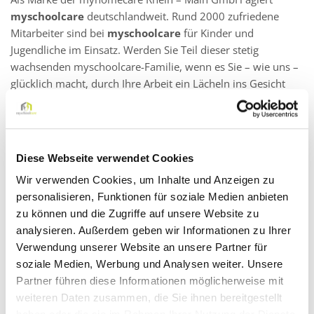
myschoolcare
deutschlandweit. Rund 2000 zufriedene
Mitarbeiter sind bei
myschoolcare
für Kinder und
Jugendliche im Einsatz. Werden Sie Teil dieser stetig
wachsenden myschoolcare-Familie, wenn es Sie – wie uns –
glücklich macht, durch Ihre Arbeit ein Lächeln ins Gesicht
eines Kindes zu zaubern.
Wir suchen für das bereits laufende Schuljahr pädagogische
Fachkräfte zur Begleitung von Kindern und Jugendlichen an
Diese Webseite verwendet Cookies
sämtlichen pädagogischen Einrichtungen im
Wir verwenden Cookies, um Inhalte und Anzeigen zu
Hochtaunuskreis und näherer Umgebung.
personalisieren, Funktionen für soziale Medien anbieten
zu können und die Zugriffe auf unsere Website zu
analysieren. Außerdem geben wir Informationen zu Ihrer
Wir suchen Sie als:
Verwendung unserer Website an unsere Partner für
Schulbegleiter (m/w/d) in Teilzeit in Glashütten
soziale Medien, Werbung und Analysen weiter. Unsere
Partner führen diese Informationen möglicherweise mit
weiteren Daten zusammen, die Sie ihnen bereitgestellt