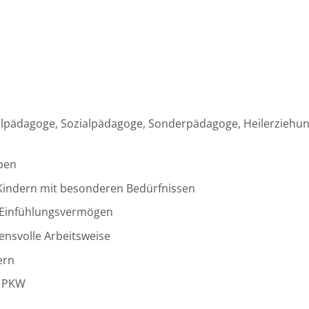
Heilpädagoge, Sozialpädagoge, Sonderpädagoge, Heilerziehu
ben
n Kindern mit besonderen Bedürfnissen
 Einfühlungsvermögen
uensvolle Arbeitsweise
ern
n PKW