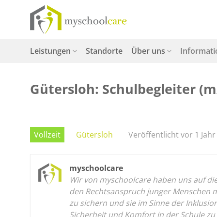
Zum
Inhalt
springen
Leistungen
Standorte
Über uns
Informat
Gütersloh: Schulbegleiter (m/
Vollzeit
Gütersloh
Veröffentlicht vor 1 Jahr
myschoolcare
Wir von myschoolcare haben uns auf die p
den Rechtsanspruch junger Menschen mit
zu sichern und sie im Sinne der Inklusi
Sicherheit und Komfort in der Schule zu