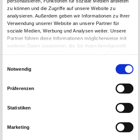
personalisieren, Funktionen für soziale Medien anbieten
Learning mit Zertifikat)
zu können und die Zugriffe auf unsere Website zu
analysieren. Außerdem geben wir Informationen zu Ihrer
Supervisionen
Verwendung unserer Website an unsere Partner für
Kompetente Unterstützung durch unsere pädagogischen
soziale Medien, Werbung und Analysen weiter. Unsere
Fachkräfte
Partner führen diese Informationen möglicherweise mit
Wertschätzende Zusammenarbeit durch zufriedene
weiteren Daten zusammen, die Sie ihnen bereitgestellt
Kinder, Eltern & Lehrer
haben oder die sie im Rahmen Ihrer Nutzung der Dienste
gesammelt haben.
Einwilligungsauswahl
Empfehlungsprämie (Mitarbeiter werben
Notwendig
Kunden/Mitarbeiter)
Angebot einer betrieblichen Altersvorsorge & betriebliche
Präferenzen
Krankenversicherung
Mitarbeiterrabatte (Corporate Benefits)
Statistiken
Bike-Leasing
Betriebsfeiern
Marketing
Hansefit