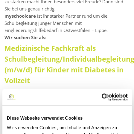
zu stärken macht Ihnen besonders viel Freude? Dann sind
Sie bei uns genau richtig.
myschoolcare
ist Ihr starker Partner rund um die
Schulbegleitung junger Menschen mit
Eingliederungshilfebedarf in Ostwestfalen – Lippe.
Wir suchen Sie als:
Medizinische Fachkraft als
Schulbegleitung/Individualbegleitun
(m/w/d) für Kinder mit Diabetes in
Vollzeit
Darauf können Sie sich freuen:
Ein faires Vergütungsmodell: Zahlung eines Festgehalts
mit gleichbleibendem monatlichen Verdienst – auch in
Diese Webseite verwendet Cookies
den Schließ- oder Ferienzeiten!
Wir verwenden Cookies, um Inhalte und Anzeigen zu
Kontinuierliche Aus- und Weiterbildungsprogramme (E-