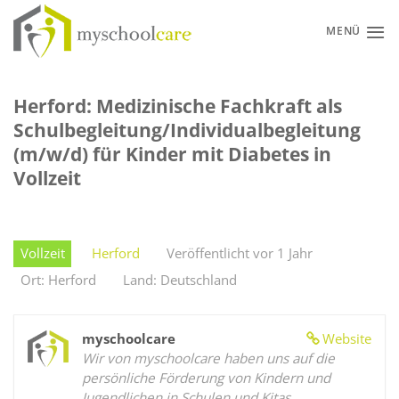
Zum
Inhalt
MENÜ
springen
Herford: Medizinische Fachkraft als
Schulbegleitung/Individualbegleitung
(m/w/d) für Kinder mit Diabetes in
Vollzeit
Vollzeit
Herford
Veröffentlicht vor 1 Jahr
Ort: Herford
Land: Deutschland
myschoolcare
Website
Wir von myschoolcare haben uns auf die
persönliche Förderung von Kindern und
Jugendlichen in Schulen und Kitas