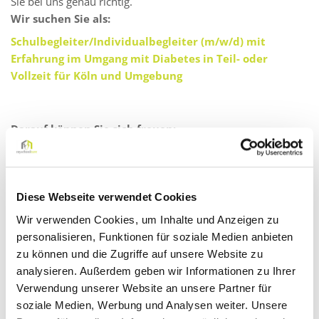
Sie bei uns genau richtig.
Wir suchen Sie als:
Schulbegleiter/Individualbegleiter (m/w/d) mit
Erfahrung im Umgang mit Diabetes in Teil- oder
Vollzeit für Köln und Umgebung
Darauf können Sie sich freuen:
Ein faires Vergütungsmodell: Zahlung eines Festgehalts
mit gleichbleibendem monatlichen Verdienst – auch in
den Schließ- oder Ferienzeiten!
Diese Webseite verwendet Cookies
Gute Vereinbarkeit von Beruf und Familie
Wir verwenden Cookies, um Inhalte und Anzeigen zu
Einen Arbeitsplatz in unmittelbarer Nähe (Regel-,
personalisieren, Funktionen für soziale Medien anbieten
Förderschule oder Kita)
zu können und die Zugriffe auf unsere Website zu
analysieren. Außerdem geben wir Informationen zu Ihrer
Sicherer Arbeitgeber – auch in Krisenzeiten!
Verwendung unserer Website an unsere Partner für
Eine abwechslungsreiche und sinnstiftende Tätigkeit
soziale Medien, Werbung und Analysen weiter. Unsere