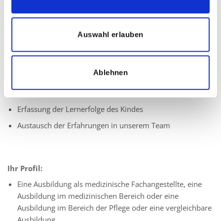
korrekten Bedienung der Insulinpumpe
verlässlicher Ansprechpartner, um Ihrem Kind die nötige
Auswahl erlauben
Sicherheit zu geben
Stoffwechselentgleisungen/Blutzuckerentgleisungen
rechtzeitig erkennen und entsprechend handeln
Ablehnen
Individuelle und bedarfsgerechte Unterstützung und
Förderung
Erfassung der Lernerfolge des Kindes
Austausch der Erfahrungen in unserem Team
Ihr Profil:
Eine Ausbildung als medizinische Fachangestellte, eine
Ausbildung im medizinischen Bereich oder eine
Ausbildung im Bereich der Pflege oder eine vergleichbare
Ausbildung