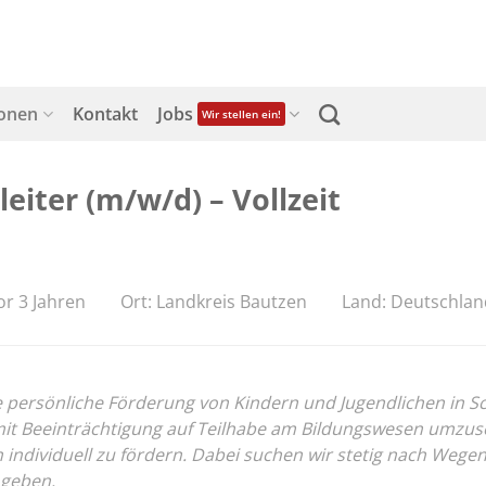
ionen
Kontakt
Jobs
Wir stellen ein!
eiter (m/w/d) – Vollzeit
or 3 Jahren
Ort: Landkreis Bautzen
Land: Deutschlan
ersönliche Förderung von Kindern und Jugendlichen in Schul
 Beeinträchtigung auf Teilhabe am Bildungswesen umzusetz
on individuell zu fördern. Dabei suchen wir stetig nach We
 geben.