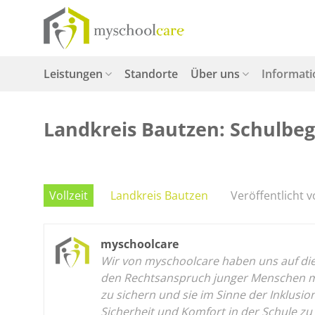
Zum
Inhalt
springen
Leistungen
Standorte
Über uns
Informat
Landkreis Bautzen: Schulbegl
Vollzeit
Landkreis Bautzen
Veröffentlicht v
myschoolcare
Wir von myschoolcare haben uns auf die p
den Rechtsanspruch junger Menschen mit
zu sichern und sie im Sinne der Inklusi
Sicherheit und Komfort in der Schule zu