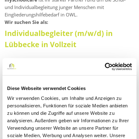
und Individualbegleitung junger Menschen mit
Eingliederungshilfebedarf in OWL.
Wir suchen Sie als:
Individualbegleiter (m/w/d) in
Lübbecke in Vollzeit
Darauf können Sie sich freuen:
Ein faires Vergütungsmodell: Zahlung eines Festgehalts
mit gleichbleibendem monatlichen Verdienst – auch in
Diese Webseite verwendet Cookies
den Schließ- oder Ferienzeiten!
Wir verwenden Cookies, um Inhalte und Anzeigen zu
Kontinuierliche Aus- und Weiterbildungsprogramme (E-
personalisieren, Funktionen für soziale Medien anbieten
Learning mit Zertifikat)
zu können und die Zugriffe auf unsere Website zu
Supervisionen
analysieren. Außerdem geben wir Informationen zu Ihrer
Kompetente Unterstützung durch unsere pädagogischen
Verwendung unserer Website an unsere Partner für
Fachkräfte
soziale Medien, Werbung und Analysen weiter. Unsere