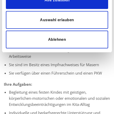
vergleichbare Ausbildung
Quereinsteiger dürfen sich gerne bei uns bewerben
Auswahl erlauben
Leidenschaft für die individuelle Förderung von Kindern
mit besonderen Bedürfnissen
Ausgeprägtes Verantwortungsbewusstsein und
Ablehnen
Einfühlungsvermögen
Herzlichkeit sowie eine zuverlässige und vertrauensvolle
Arbeitsweise
Sie sind im Besitz eines Impfnachweises für Masern
Sie verfügen über einen Führerschein und einen PKW
Ihre Aufgaben:
Begleitung eines festen Kindes mit geistigen,
körperlichen-motorischen oder emotionalen und sozialen
Entwicklungsbeeinträchtigungen im Kita-Alltag
Individuelle und bedarfsgerechte Unterstützung und