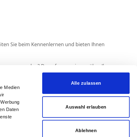
eiten Sie beim Kennenlernen und bieten Ihnen
l von uns werden? Dann freuen wir uns über Ihre
Alle zulassen
le Medien
ir
, Werbung
Auswahl erlauben
ren Daten
ienste
Ablehnen