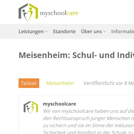
Zum
Inhalt
springen
Leistungen
Standorte
Über uns
Informat
Meisenheim: Schul- und Indiv
Teilzeit
Meisenheim
Veröffentlicht vor 8 
myschoolcare
Wir von myschoolcare haben uns auf die p
den Rechtsanspruch junger Menschen mit
zu sichern und sie im Sinne der Inklusi
Sicherheit und Komfort in der Schule zu