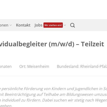
ionen
Kontakt
Jobs
Wir stellen ein!
idualbegleiter (m/w/d) – Teilzeit
Monaten
Ort: Meisenheim
Bundesland: Rheinland-Pfal
ersönliche Förderung von Kindern und Jugendlichen in Schul
 Beeinträchtigung auf Teilhabe am Bildungswesen umzusetz
on individuell zu fördern. Dabei suchen wir stetig nach We
 geben.