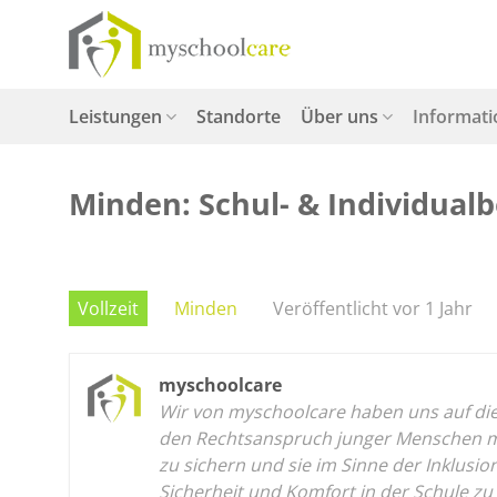
Zum
Inhalt
springen
Leistungen
Standorte
Über uns
Informat
Minden: Schul- & Individualbe
Vollzeit
Minden
Veröffentlicht vor 1 Jahr
myschoolcare
Wir von myschoolcare haben uns auf die p
den Rechtsanspruch junger Menschen mit
zu sichern und sie im Sinne der Inklusi
Sicherheit und Komfort in der Schule zu