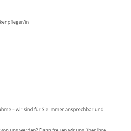
kenpfleger/in
ßnahme – wir sind für Sie immer ansprechbar und
l von uns werden? Dann freuen wir uns über Ihre