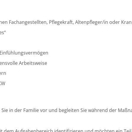
n Fachangestellten, Pflegekraft, Altenpfleger/in oder Kran
es“
 Einfühlungsvermögen
uensvolle Arbeitsweise
ern
PKW
len Sie in der Familie vor und begleiten Sie während der Ma
mit dem Aufgabenbereich identifizieren und möchten ein Tei