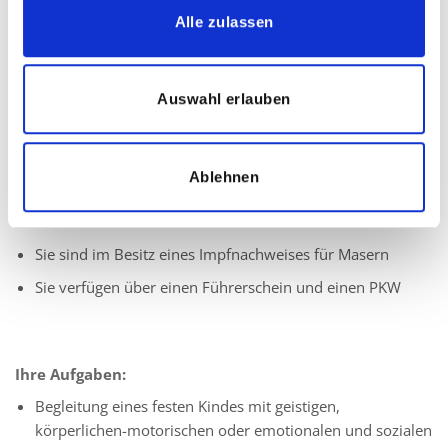
vergleichbare Ausbildung
Alle zulassen
Quereinsteiger dürfen sich gerne bei uns bewerben
Leidenschaft für die individuelle Förderung von Kindern
Auswahl erlauben
mit besonderen Bedürfnissen
Ausgeprägtes Verantwortungsbewusstsein und
Einfühlungsvermögen
Ablehnen
Herzlichkeit sowie eine zuverlässige und vertrauensvolle
Arbeitsweise
Sie sind im Besitz eines Impfnachweises für Masern
Sie verfügen über einen Führerschein und einen PKW
Ihre Aufgaben:
Begleitung eines festen Kindes mit geistigen,
körperlichen-motorischen oder emotionalen und sozialen