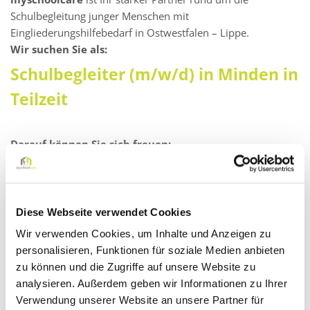
Schulbegleitung junger Menschen mit
Eingliederungshilfebedarf in Ostwestfalen – Lippe.
Wir suchen Sie als:
Schulbegleiter (m/w/d) in Minden in
Teilzeit
Darauf können Sie sich freuen:
Ein faires Vergütungsmodell: Zahlung eines Festgehalts
mit gleichbleibendem monatlichen Verdienst – auch in
den Schließ- oder Ferienzeiten!
Diese Webseite verwendet Cookies
Kontinuierliche Aus- und Weiterbildungsprogramme (E-
Wir verwenden Cookies, um Inhalte und Anzeigen zu
Learning mit Zertifikat)
personalisieren, Funktionen für soziale Medien anbieten
Supervisionen
zu können und die Zugriffe auf unsere Website zu
analysieren. Außerdem geben wir Informationen zu Ihrer
Kompetente Unterstützung durch unsere pädagogischen
Verwendung unserer Website an unsere Partner für
Fachkräfte