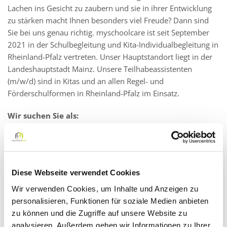
Lachen ins Gesicht zu zaubern und sie in ihrer Entwicklung
zu stärken macht Ihnen besonders viel Freude? Dann sind
Sie bei uns genau richtig. myschoolcare ist seit September
2021 in der Schulbegleitung und Kita-Individualbegleitung in
Rheinland-Pfalz vertreten. Unser Hauptstandort liegt in der
Landeshauptstadt Mainz. Unsere Teilhabeassistenten
(m/w/d) sind in Kitas und an allen Regel- und
Förderschulformen in Rheinland-Pfalz im Einsatz.
Wir suchen Sie als:
Pädagogische Fachkraft als
Schulbegleitung (m/w/d) in Teilzeit
Diese Webseite verwendet Cookies
Wir verwenden Cookies, um Inhalte und Anzeigen zu
personalisieren, Funktionen für soziale Medien anbieten
Darauf können Sie sich freuen:
zu können und die Zugriffe auf unsere Website zu
Ein faires Vergütungsmodell: Zahlung eines Festgehalts
analysieren. Außerdem geben wir Informationen zu Ihrer