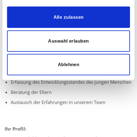
Alle zulassen
Ihre Aufgaben:
Begleitung eines fest zugeteilten jungen Menschen mit
geistigen, körperlich-motorischen oder emotional-
Auswahl erlauben
sozialen Entwicklungsbeeinträchtigungen im Kita- oder
Schulalltag
Individuelle und bedarfsgerechte Unterstützung und
Ablehnen
Förderung
Erfassung des Entwicklungsstandes des jungen Menschen
Beratung der Eltern
Austausch der Erfahrungen in unserem Team
Ihr Profil: