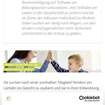
Beeinträchtigung auf Teilhabe am
Bildungswesen umzusetzen, ihre Teilhabe am
Leben in der Gesellschaft zu sichern und sie
im Sinne der Inklusion individuell zu fördern.
Dabei suchen wir stetig nach Wegen, um den
Kindern und Jugendlichen mehr Sicherheit
und Komfort in der Schule zu geben.
Sie suchen nach einer sinnhaften Tätigkeit? Kindern ein
Lächeln ins Gesicht zu zaubern und sie in ihrer Entwicklung
zu stärken, macht Ihnen besonders viel Freude? Dann sind
Sie bei der myschoolcare genau richtig.