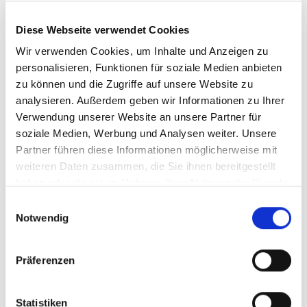
Wir suchen Sie als Pädagogische Fachkraft /
Sozialpädagogin (m/w/d) in der Schulbegleitung
Diese Webseite verwendet Cookies
Wir verwenden Cookies, um Inhalte und Anzeigen zu
Darauf können Sie sich freuen:
personalisieren, Funktionen für soziale Medien anbieten
zu können und die Zugriffe auf unsere Website zu
Ein faires Vergütungsmodell:
Gleichbleibender
analysieren. Außerdem geben wir Informationen zu Ihrer
monatlicher Verdienst –
auch in den Schließ- oder
Verwendung unserer Website an unsere Partner für
Ferienzeiten!
soziale Medien, Werbung und Analysen weiter. Unsere
Kompetente Unterstützung und Einarbeitung
durch
Partner führen diese Informationen möglicherweise mit
unsere pädagogischen Fachkräfte, sowie Mitarbeitern vor
weiteren Daten zusammen, die Sie ihnen bereitgestellt
Ort
haben oder die sie im Rahmen Ihrer Nutzung der Dienste
gesammelt haben.
Wertschätzende Zusammenarbeit durch zufriedene
Einwilligungsauswahl
Kinder, Eltern, Erzieher & Lehrer
Notwendig
Ein attraktives Mitarbeiter-
Empfehlungsprogramm
(Mitarbeiter werben
Präferenzen
Kunden/Mitarbeiter)
Gute Vereinbarkeit von Beruf und Familie
Statistiken