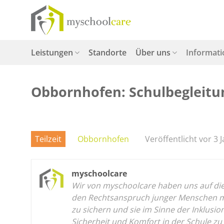
Zum
Inhalt
springen
Leistungen
Standorte
Über uns
Informat
Obbornhofen: Schulbegleitun
Teilzeit
Obbornhofen
Veröffentlicht vor 3 
myschoolcare
Wir von myschoolcare haben uns auf die p
den Rechtsanspruch junger Menschen mit
zu sichern und sie im Sinne der Inklusi
Sicherheit und Komfort in der Schule zu