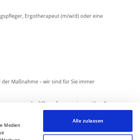
ngspfleger, Ergotherapeut (m/w/d) oder eine
end der Maßnahme – wir sind für Sie immer
l von uns werden? Dann freuen wir uns über Ihre
Alle zulassen
le Medien
ir