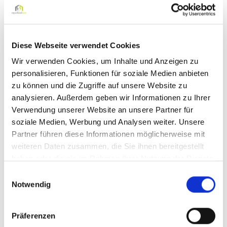
Schulbegleiter oder Individualbegleiter (m/w/d) in
Oberhausen in Teil oder Vollzeit
Diese Webseite verwendet Cookies
Wir verwenden Cookies, um Inhalte und Anzeigen zu
Darauf können Sie sich freuen:
personalisieren, Funktionen für soziale Medien anbieten
Eine leistungsgerechte Vergütung
zu können und die Zugriffe auf unsere Website zu
analysieren. Außerdem geben wir Informationen zu Ihrer
Gute Vereinbarkeit von Beruf und Familie
Verwendung unserer Website an unsere Partner für
Einen Arbeitsplatz in unmittelbarer Nähe (Regel- oder
soziale Medien, Werbung und Analysen weiter. Unsere
Förderschule)
Partner führen diese Informationen möglicherweise mit
Sicherer Arbeitgeber auch in Krisenzeiten
weiteren Daten zusammen, die Sie ihnen bereitgestellt
haben oder die sie im Rahmen Ihrer Nutzung der Dienste
Eine abwechslungsreiche und sinnstiftende Tätigkeit
gesammelt haben.
Einwilligungsauswahl
Kontinuierliche Aus- und Weiterbildungsprogramme
Notwendig
Kompetente Unterstützung durch unsere pädagogischen
Fachkräfte
Präferenzen
Wertschätzende Zusammenarbeit durch zufriedene