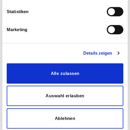
Kinder, Eltern & Lehrer
Statistiken
Ein attraktives Mitarbeiter-Empfehlungsprogramm
(Mitarbeiter werben Kunden/Mitarbeiter)
Marketing
Angebot einer betrieblichen Altersvorsorge
Details zeigen
Ihre Aufgaben:
Begleitung eines festen Kindes mit geistigen,
körperlichen-motorischen oder emotionalen und sozialen
Alle zulassen
Entwicklungsbeeinträchtigungen im Kita- oder Schulalltag
Individuelle und bedarfsgerechte Unterstützung und
Auswahl erlauben
Förderung
Erfassung der Lernerfolge des Kindes
Beratung der Eltern
Ablehnen
Austausch der Erfahrungen in unserem Team