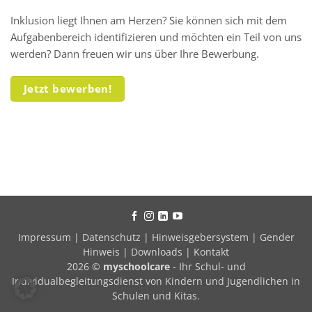
Inklusion liegt Ihnen am Herzen? Sie können sich mit dem
Aufgabenbereich identifizieren und möchten ein Teil von uns
werden? Dann freuen wir uns über Ihre Bewerbung.
Jetzt bewerben!
Impressum
|
Datenschutz
|
Hinweisgebersystem
|
Gender
Hinweis
|
Downloads
|
Kontakt
2026 ©
myschoolcare
- Ihr Schul- und
Individualbegleitungsdienst von Kindern und Jugendlichen in
Schulen und Kitas.