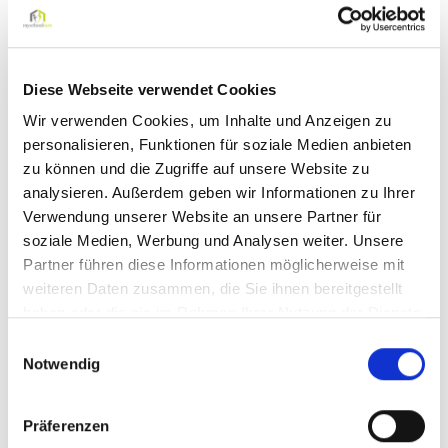
Schulbegleiter oder Individualbegleiter (m/w/d) in
Oberhausen in Teil oder Vollzeit
Diese Webseite verwendet Cookies
Wir verwenden Cookies, um Inhalte und Anzeigen zu
Darauf können Sie sich freuen:
personalisieren, Funktionen für soziale Medien anbieten
Eine leistungsgerechte Vergütung
zu können und die Zugriffe auf unsere Website zu
analysieren. Außerdem geben wir Informationen zu Ihrer
Gute Vereinbarkeit von Beruf und Familie
Verwendung unserer Website an unsere Partner für
Einen Arbeitsplatz in unmittelbarer Nähe (Regel- oder
soziale Medien, Werbung und Analysen weiter. Unsere
Förderschule)
Partner führen diese Informationen möglicherweise mit
Sicherer Arbeitgeber auch in Krisenzeiten
weiteren Daten zusammen, die Sie ihnen bereitgestellt
haben oder die sie im Rahmen Ihrer Nutzung der Dienste
Eine abwechslungsreiche und sinnstiftende Tätigkeit
gesammelt haben.
Einwilligungsauswahl
Kontinuierliche Aus- und Weiterbildungsprogramme
Notwendig
Kompetente Unterstützung durch unsere pädagogischen
Fachkräfte
Präferenzen
Wertschätzende Zusammenarbeit durch zufriedene