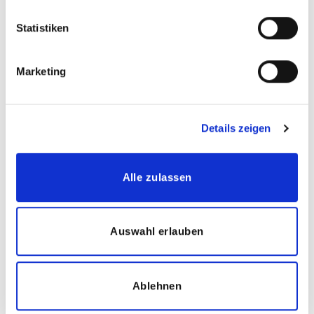
Kinder, Eltern & Lehrer
Statistiken
Ein attraktives Mitarbeiter-Empfehlungsprogramm
(Mitarbeiter werben Kunden/Mitarbeiter)
Marketing
Angebot einer betrieblichen Altersvorsorge
Details zeigen
Ihre Aufgaben:
Begleitung eines festen Kindes mit geistigen,
körperlichen-motorischen oder emotionalen und sozialen
Alle zulassen
Entwicklungsbeeinträchtigungen im Kita- oder Schulalltag
Individuelle und bedarfsgerechte Unterstützung und
Auswahl erlauben
Förderung
Erfassung der Lernerfolge des Kindes
Beratung der Eltern
Ablehnen
Austausch der Erfahrungen in unserem Team