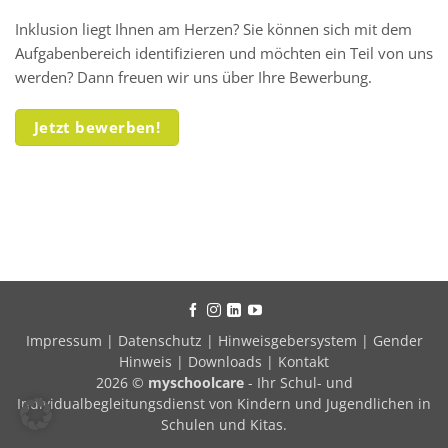
Inklusion liegt Ihnen am Herzen? Sie können sich mit dem
Aufgabenbereich identifizieren und möchten ein Teil von uns
werden? Dann freuen wir uns über Ihre Bewerbung.
Jetzt bewerben!
Impressum
|
Datenschutz
|
Hinweisgebersystem
|
Gender
Hinweis
|
Downloads
|
Kontakt
2026 ©
myschoolcare
- Ihr Schul- und
Individualbegleitungsdienst von Kindern und Jugendlichen in
Schulen und Kitas.