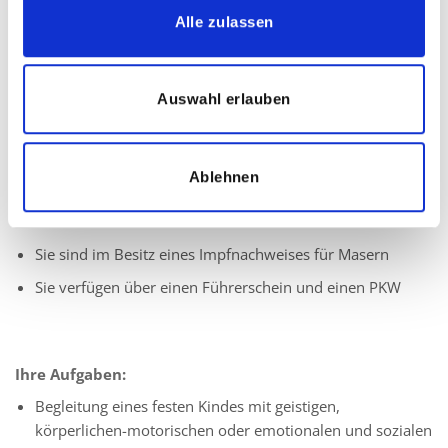
vergleichbare Ausbildung
Alle zulassen
Quereinsteiger dürfen sich gerne bei uns bewerben
Leidenschaft für die individuelle Förderung von Kindern
Auswahl erlauben
mit besonderen Bedürfnissen
Ausgeprägtes Verantwortungsbewusstsein und
Einfühlungsvermögen
Ablehnen
Herzlichkeit sowie eine zuverlässige und vertrauensvolle
Arbeitsweise
Sie sind im Besitz eines Impfnachweises für Masern
Sie verfügen über einen Führerschein und einen PKW
Ihre Aufgaben:
Begleitung eines festen Kindes mit geistigen,
körperlichen-motorischen oder emotionalen und sozialen