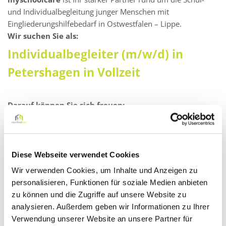
und Individualbegleitung junger Menschen mit
Eingliederungshilfebedarf in Ostwestfalen – Lippe.
Wir suchen Sie als:
Individualbegleiter (m/w/d) in
Petershagen in Vollzeit
Darauf können Sie sich freuen:
Ein faires Vergütungsmodell: Zahlung eines Festgehalts
mit gleichbleibendem monatlichen Verdienst – auch in
den Schließ- oder Ferienzeiten!
Diese Webseite verwendet Cookies
Kontinuierliche Aus- und Weiterbildungsprogramme (E-
Wir verwenden Cookies, um Inhalte und Anzeigen zu
Learning mit Zertifikat)
personalisieren, Funktionen für soziale Medien anbieten
Supervisionen
zu können und die Zugriffe auf unsere Website zu
analysieren. Außerdem geben wir Informationen zu Ihrer
Kompetente Unterstützung durch unsere pädagogischen
Verwendung unserer Website an unsere Partner für
Fachkräfte