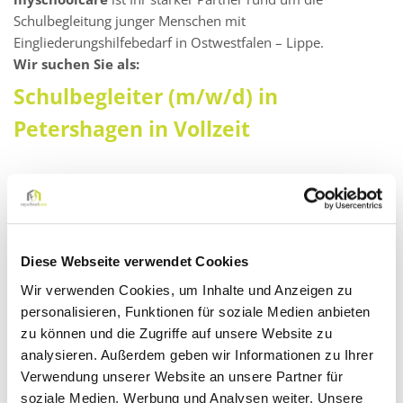
Schulbegleitung junger Menschen mit
Eingliederungshilfebedarf in Ostwestfalen – Lippe.
Wir suchen Sie als:
Schulbegleiter (m/w/d) in
Petershagen in Vollzeit
Darauf können Sie sich freuen:
Ein faires Vergütungsmodell: Zahlung eines Festgehalts
mit gleichbleibendem monatlichen Verdienst – auch in
den Schließ- oder Ferienzeiten!
Diese Webseite verwendet Cookies
Kontinuierliche Aus- und Weiterbildungsprogramme (E-
Wir verwenden Cookies, um Inhalte und Anzeigen zu
Learning mit Zertifikat)
personalisieren, Funktionen für soziale Medien anbieten
zu können und die Zugriffe auf unsere Website zu
Supervisionen
analysieren. Außerdem geben wir Informationen zu Ihrer
Kompetente Unterstützung durch unsere pädagogischen
Verwendung unserer Website an unsere Partner für
Fachkräfte
soziale Medien, Werbung und Analysen weiter. Unsere