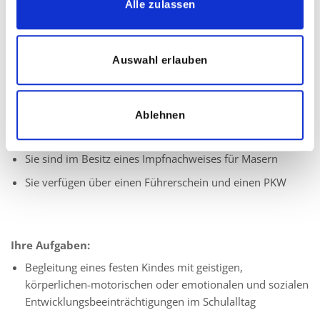
Alle zulassen
Quereinsteiger dürfen sich gerne bei uns bewerben
Leidenschaft für die individuelle Förderung von Kindern
mit besonderen Bedürfnissen
Auswahl erlauben
Ausgeprägtes Verantwortungsbewusstsein und
Einfühlungsvermögen
Ablehnen
Herzlichkeit sowie eine zuverlässige und vertrauensvolle
Arbeitsweise
Sie sind im Besitz eines Impfnachweises für Masern
Sie verfügen über einen Führerschein und einen PKW
Ihre Aufgaben:
Begleitung eines festen Kindes mit geistigen,
körperlichen-motorischen oder emotionalen und sozialen
Entwicklungsbeeinträchtigungen im Schulalltag