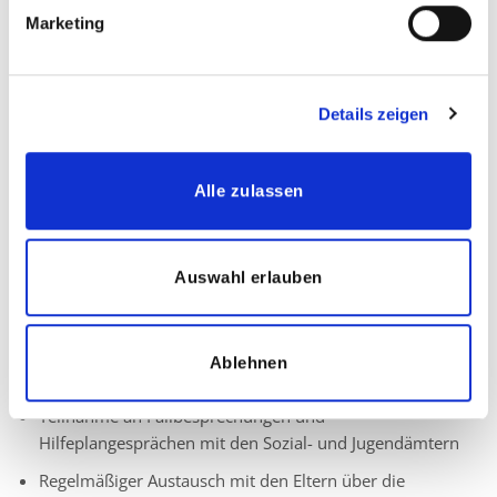
Attraktive Vergütung und das Angebot einer betrieblichen
Marketing
Altersvorsorge
Anspruch auf 30 Tage Jahresurlaub in den Ferienzeiten
Details zeigen
Ihre Aufgaben:
Begleitung eines festen Kindes mit Unterstützungsbedarf
Alle zulassen
im Schulalltag
Individuelle und bedarfsgerechte Unterstützung und
Förderung im Rahmen der schulischen
Auswahl erlauben
Eingliederungshilfe
Erfassung und Dokumentation der Lernerfolge des Kindes
in Form von monatlichen Berichten und einem
Ablehnen
umfassenden Jahresbericht
Teilnahme an Fallbesprechungen und
Hilfeplangesprächen mit den Sozial- und Jugendämtern
Regelmäßiger Austausch mit den Eltern über die