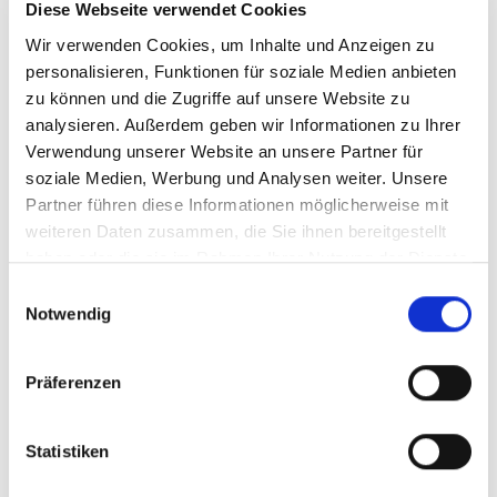
Wertschätzende Unternehmenskultur und
Diese Webseite verwendet Cookies
Kommunikation auf Augenhöhe
Wir verwenden Cookies, um Inhalte und Anzeigen zu
Gute Vereinbarkeit von Beruf und Familie und ein
personalisieren, Funktionen für soziale Medien anbieten
sicherer Arbeitgeber
zu können und die Zugriffe auf unsere Website zu
analysieren. Außerdem geben wir Informationen zu Ihrer
Einen Arbeitsplatz in relativer Nähe (unterschiedliche
Verwendung unserer Website an unsere Partner für
Schulformen)
soziale Medien, Werbung und Analysen weiter. Unsere
Eine abwechslungsreiche und sinnstiftende Tätigkeit
Partner führen diese Informationen möglicherweise mit
Ausführliche Einarbeitung durch unsere Koordination,
weiteren Daten zusammen, die Sie ihnen bereitgestellt
unterstützt durch unser Schulungsprogramm vor dem
haben oder die sie im Rahmen Ihrer Nutzung der Dienste
Ersteinsatz sowie kontinuierliche Aus- und
gesammelt haben.
Einwilligungsauswahl
Weiterbildungen
Notwendig
Kompetente Unterstützung durch unsere pädagogischen
Fachkräfte
Präferenzen
Regelmäßige Teamsitzungen und kollegiale
Fallberatungen
Statistiken
Ein attraktives Mitarbeiter-Empfehlungsprogramm