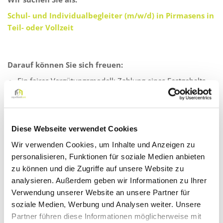
Schul- und Individualbegleiter (m/w/d) in Pirmasens in
Teil- oder Vollzeit
Darauf können Sie sich freuen:
Ein faires Vergütungsmodell: Zahlung eines Festgehalts
mit gleichbleibendem monatlichen Verdienst – auch in
den Schließ- oder Ferienzeiten!
Gute Vereinbarkeit von Beruf und Familie
Diese Webseite verwendet Cookies
Einen Arbeitsplatz in unmittelbarer Nähe
Wir verwenden Cookies, um Inhalte und Anzeigen zu
(Kindertagesstätte, Regel- oder Förderschule)
personalisieren, Funktionen für soziale Medien anbieten
Sicherer Arbeitgeber auch in Krisenzeiten
zu können und die Zugriffe auf unsere Website zu
analysieren. Außerdem geben wir Informationen zu Ihrer
Eine abwechslungsreiche und sinnstiftende Tätigkeit
Verwendung unserer Website an unsere Partner für
Standortübergreifende interne Schulungsmöglichkeiten
soziale Medien, Werbung und Analysen weiter. Unsere
Kompetente Unterstützung durch unsere pädagogische
Partner führen diese Informationen möglicherweise mit