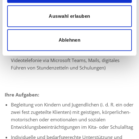
Leidenschaft für die individuelle Förderung von Kindern
und Jugendlichen mit besonderen Bedürfnissen
Auswahl erlauben
Ausgeprägtes Verantwortungsbewusstsein und
Einfühlungsvermögen
Ablehnen
Eine zuverlässige und vertrauensvolle Arbeitsweise
Grundkenntnisse in der Handhabung von Technik (für
Videotelefonie via Microsoft Teams, Mails, digitales
Führen von Stundenzetteln und Schulungen)
Ihre Aufgaben:
Begleitung von Kindern und Jugendlichen (i. d. R. ein oder
zwei fest zugeteilte Klienten) mit geistigen, körperlichen-
motorischen oder emotionalen und sozialen
Entwicklungsbeeinträchtigungen im Kita- oder Schulalltag
Individuelle und bedarfsgerechte Unterstützung und