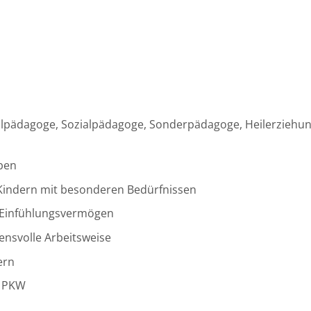
Heilpädagoge, Sozialpädagoge, Sonderpädagoge, Heilerziehu
ben
n Kindern mit besonderen Bedürfnissen
 Einfühlungsvermögen
uensvolle Arbeitsweise
ern
n PKW