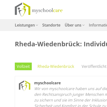
Zum
Inhalt
springen
Leistungen
Standorte
Über uns
Informat
Rheda-Wiedenbrück: Individua
Vollzeit
Rheda-Wiedenbrück
Veröffentlicht
myschoolcare
Wir von myschoolcare haben uns auf die p
den Rechtsanspruch junger Menschen mit
zu sichern und sie im Sinne der Inklusi
Sicherheit und Komfort in der Schule zu