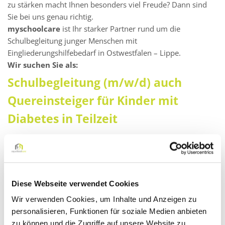
zu stärken macht Ihnen besonders viel Freude? Dann sind
Sie bei uns genau richtig.
myschoolcare
ist Ihr starker Partner rund um die
Schulbegleitung junger Menschen mit
Eingliederungshilfebedarf in Ostwestfalen – Lippe.
Wir suchen Sie als:
Schulbegleitung (m/w/d) auch
Quereinsteiger für Kinder mit
Diabetes in Teilzeit
Darauf können Sie sich freuen:
Ein faires Vergütungsmodell: Zahlung eines Festgehalts
mit gleichbleibendem monatlichen Verdienst – auch in
Diese Webseite verwendet Cookies
den Schließ- oder Ferienzeiten!
Wir verwenden Cookies, um Inhalte und Anzeigen zu
Kontinuierliche Aus- und Weiterbildungsprogramme (E-
personalisieren, Funktionen für soziale Medien anbieten
Learning mit Zertifikat)
zu können und die Zugriffe auf unsere Website zu