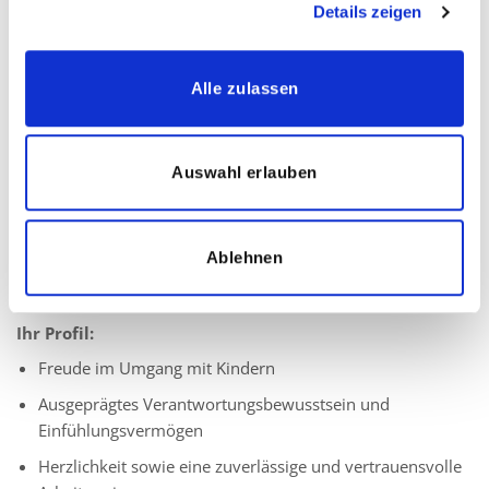
Ihre Aufgaben:
Details zeigen
Begleitung eines festen Kindes im Kita- oder Schulalltag
Sicherstellen, dass das Kind erforderliche Mengen isst
Alle zulassen
und trinkt
Überwachung des Blutzuckerspiegels des Kindes
Auswahl erlauben
Individuelle und bedarfsgerechte Unterstützung und
Förderung
Rücksprache mit unseren Koordinatoren
Ablehnen
Ihr Profil:
Freude im Umgang mit Kindern
Ausgeprägtes Verantwortungsbewusstsein und
Einfühlungsvermögen
Herzlichkeit sowie eine zuverlässige und vertrauensvolle