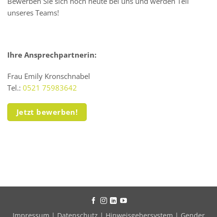
Bewerben Sie sich noch heute bei uns und werden Teil
unseres Teams!
Ihre Ansprechpartnerin:
Frau Emily Kronschnabel
Tel.:
0521 75983642
Jetzt bewerben!
Impressum
|
Datenschutz
|
Hinweisgebersystem
|
Gender