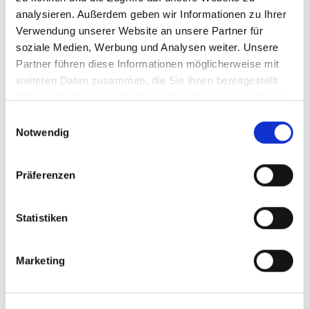
analysieren. Außerdem geben wir Informationen zu Ihrer
Supervisionen
Verwendung unserer Website an unsere Partner für
Kompetente Unterstützung durch unsere pädagogischen
soziale Medien, Werbung und Analysen weiter. Unsere
Fachkräfte
Partner führen diese Informationen möglicherweise mit
Wertschätzende Zusammenarbeit durch zufriedene
weiteren Daten zusammen, die Sie ihnen bereitgestellt
Kinder, Eltern & Lehrer
haben oder die sie im Rahmen Ihrer Nutzung der Dienste
gesammelt haben.
Empfehlungsprämie (Mitarbeiter werben
Einwilligungsauswahl
Notwendig
Kunden/Mitarbeiter)
Angebot einer betrieblichen Altersvorsorge & betriebliche
Krankenversicherung
Präferenzen
Mitarbeiterrabatte (Corporate Benefits)
Statistiken
Bike-Leasing
Betriebsfeiern
Marketing
Hansefit