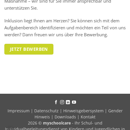
Maßnahme – wir sind für Sie immer ansprechbar und
unterstützen Sie.
Inklusion liegt Ihnen am Herzen? Sie können sich mit dem
Aufgabenbereich identifizieren und möchten ein Teil von uns
werden? Dann freuen wir uns über Ihre Bewerbung.
JETZT BEWERBEN
Impressum
|
Datenschutz
|
Hinweisgebersystem
|
Gender
Hinweis
|
Downloads
|
Kontakt
2026 ©
myschoolcare
- Ihr Schul- und
Individualbegleitungsdienst von Kindern und Jugendlichen in