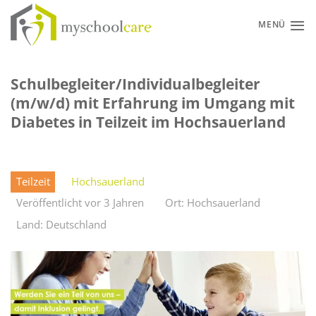
Zum
Inhalt
MENÜ
springen
Schulbegleiter/Individualbegleiter
(m/w/d) mit Erfahrung im Umgang mit
Diabetes in Teilzeit im Hochsauerland
Teilzeit
Hochsauerland
Veröffentlicht vor 3 Jahren
Ort: Hochsauerland
Land: Deutschland