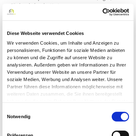
Förderschule oder Kita)
Sicherer Arbeitgeber – auch in Krisenzeiten!
Eine abwechslungsreiche und sinnstiftende Tätigkeit
Diese Webseite verwendet Cookies
Kontinuierliche Aus- und Weiterbildungsprogramme
Wir verwenden Cookies, um Inhalte und Anzeigen zu
Kompetente Unterstützung durch unsere pädagogischen
personalisieren, Funktionen für soziale Medien anbieten
Fachkräfte
zu können und die Zugriffe auf unsere Website zu
Wertschätzende Zusammenarbeit durch zufriedene
analysieren. Außerdem geben wir Informationen zu Ihrer
Kinder, Eltern & Lehrer
Verwendung unserer Website an unsere Partner für
soziale Medien, Werbung und Analysen weiter. Unsere
Ein attraktives Mitarbeiter-Empfehlungsprogramm
Partner führen diese Informationen möglicherweise mit
(Mitarbeiter werben Kunden/Mitarbeiter)
weiteren Daten zusammen, die Sie ihnen bereitgestellt
Angebot einer betrieblichen Altersvorsorge
haben oder die sie im Rahmen Ihrer Nutzung der Dienste
gesammelt haben.
Einwilligungsauswahl
Notwendig
Ihre Aufgaben:
Begleitung eines festen Kindes mit Diabetes
Präferenzen