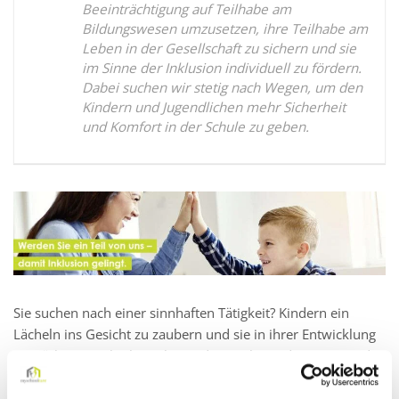
Beeinträchtigung auf Teilhabe am
Bildungswesen umzusetzen, ihre Teilhabe am
Leben in der Gesellschaft zu sichern und sie
im Sinne der Inklusion individuell zu fördern.
Dabei suchen wir stetig nach Wegen, um den
Kindern und Jugendlichen mehr Sicherheit
und Komfort in der Schule zu geben.
Sie suchen nach einer sinnhaften Tätigkeit? Kindern ein
Lächeln ins Gesicht zu zaubern und sie in ihrer Entwicklung
zu stärken, macht Ihnen besonders viel Freude? Dann sind
Sie bei der myschoolcare genau richtig.