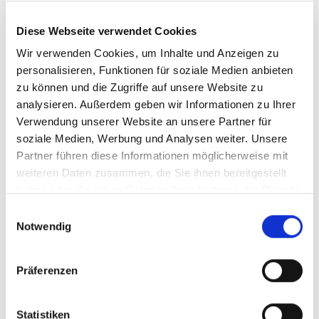
Wir suchen Sie als Pädagogische Fachkraft /
Sozialpädagogin (m/w/d) in der Schulbegleitung
Diese Webseite verwendet Cookies
Wir verwenden Cookies, um Inhalte und Anzeigen zu
Darauf können Sie sich freuen:
personalisieren, Funktionen für soziale Medien anbieten
zu können und die Zugriffe auf unsere Website zu
Ein faires Vergütungsmodell:
Gleichbleibender
analysieren. Außerdem geben wir Informationen zu Ihrer
monatlicher Verdienst –
auch in den Schließ- oder
Verwendung unserer Website an unsere Partner für
Ferienzeiten!
soziale Medien, Werbung und Analysen weiter. Unsere
Kompetente Unterstützung und Einarbeitung
durch
Partner führen diese Informationen möglicherweise mit
unsere pädagogischen Fachkräfte, sowie Mitarbeitern vor
weiteren Daten zusammen, die Sie ihnen bereitgestellt
Ort
haben oder die sie im Rahmen Ihrer Nutzung der Dienste
gesammelt haben.
Wertschätzende Zusammenarbeit durch zufriedene
Einwilligungsauswahl
Kinder, Eltern, Erzieher & Lehrer
Notwendig
Ein attraktives Mitarbeiter-
Empfehlungsprogramm
(Mitarbeiter werben
Präferenzen
Kunden/Mitarbeiter)
Gute Vereinbarkeit von Beruf und Familie
Statistiken