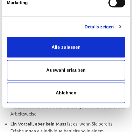
Marketing
Ihre Aufgaben:
Begleitung eines festen Kindes im Schul- oder
Details zeigen
Kindergarten-Alltag
Individuelle Unterstützung und Förderung
Erfassung der Lernerfolge des Kindes
Alle zulassen
Rücksprache mit unseren Koordinatoren, sowie
pädagogischem Personal vor Ort
Auswahl erlauben
Ihr Profil:
Ausgeprägtes Verantwortungsbewusstsein und
Ablehnen
Einfühlungsvermögen
Herzlichkeit, sowie eine zuverlässige und vertrauensvolle
Arbeitsweise
Ein Vorteil, aber kein Muss
ist es, wenn Sie bereits
Erfahrungen als Individualbegleitung in einem