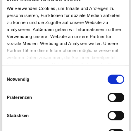
Wir suchen Sie als Quereinsteiger (m/w/d) in der
Wir verwenden Cookies, um Inhalte und Anzeigen zu
Schulbegleitung
personalisieren, Funktionen für soziale Medien anbieten
zu können und die Zugriffe auf unsere Website zu
Darauf können Sie sich freuen:
analysieren. Außerdem geben wir Informationen zu Ihrer
Verwendung unserer Website an unsere Partner für
Ein faires Vergütungsmodell:
Gleichbleibender
soziale Medien, Werbung und Analysen weiter. Unsere
monatlicher Verdienst –
auch in den Schließ- oder
Partner führen diese Informationen möglicherweise mit
Ferienzeiten!
weiteren Daten zusammen, die Sie ihnen bereitgestellt
Kompetente Unterstützung und Einarbeitung
durch
haben oder die sie im Rahmen Ihrer Nutzung der Dienste
unsere pädagogischen Fachkräfte, sowie Mitarbeitern vor
gesammelt haben.
Einwilligungsauswahl
Ort
Notwendig
Wertschätzende Zusammenarbeit durch zufriedene
Kinder, Eltern, Erzieher & Lehrer
Präferenzen
Ein attraktives Mitarbeiter-
Empfehlungsprogramm
(Mitarbeiter werben
Statistiken
Kunden/Mitarbeiter)
Gute Vereinbarkeit von Beruf und Familie