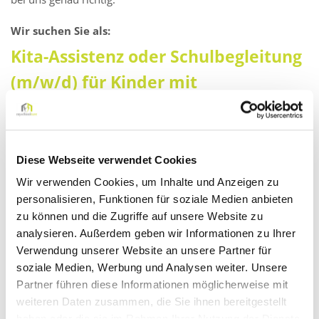
Wir suchen Sie als:
Kita-Assistenz oder Schulbegleitung
(m/w/d) für Kinder mit
Beeinträchtigungen in Stuttgart in
Teil- oder Vollzeit
Diese Webseite verwendet Cookies
Darauf können Sie sich freuen:
Wir verwenden Cookies, um Inhalte und Anzeigen zu
personalisieren, Funktionen für soziale Medien anbieten
Gute Vereinbarkeit von Beruf und Familie
zu können und die Zugriffe auf unsere Website zu
Sicherer Arbeitgeber auch in Krisenzeiten
analysieren. Außerdem geben wir Informationen zu Ihrer
Eine abwechslungsreiche und sinnstiftende Tätigkeit
Verwendung unserer Website an unsere Partner für
soziale Medien, Werbung und Analysen weiter. Unsere
Kontinuierliche Aus- und Weiterbildungsprogramme
Partner führen diese Informationen möglicherweise mit
Kompetente Unterstützung durch unsere pädagogischen
weiteren Daten zusammen, die Sie ihnen bereitgestellt
Fachkräfte
haben oder die sie im Rahmen Ihrer Nutzung der Dienste