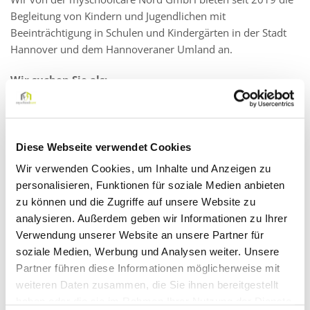
Begleitung von Kindern und Jugendlichen mit
Beeinträchtigung in Schulen und Kindergärten in der Stadt
Hannover und dem Hannoveraner Umland an.
Wir suchen Sie als:
Schulbegleiter (m/w/d) in Teil- oder Vollzeit für 20 – 40
Stunden in Wolfenbüttel und Umgebung
Diese Webseite verwendet Cookies
Wir verwenden Cookies, um Inhalte und Anzeigen zu
Darauf können Sie sich freuen:
personalisieren, Funktionen für soziale Medien anbieten
Ein faires Vergütungsmodell: Zahlung eines Festgehalts
zu können und die Zugriffe auf unsere Website zu
mit gleichbleibendem monatlichen Verdienst – auch in
analysieren. Außerdem geben wir Informationen zu Ihrer
den Schließ- oder Ferienzeiten!
Verwendung unserer Website an unsere Partner für
Gute Vereinbarkeit von Beruf und Familie
soziale Medien, Werbung und Analysen weiter. Unsere
Partner führen diese Informationen möglicherweise mit
Einen Arbeitsplatz in unmittelbarer Nähe (Regel- oder
weiteren Daten zusammen, die Sie ihnen bereitgestellt
Förderschule)
haben oder die sie im Rahmen Ihrer Nutzung der Dienste