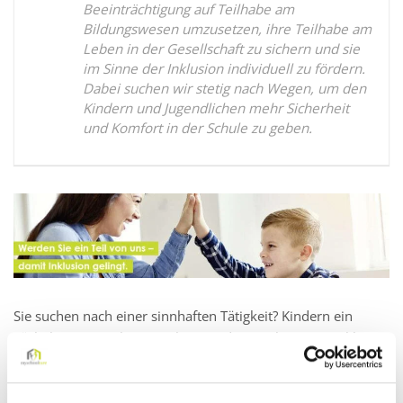
Beeinträchtigung auf Teilhabe am
Bildungswesen umzusetzen, ihre Teilhabe am
Leben in der Gesellschaft zu sichern und sie
im Sinne der Inklusion individuell zu fördern.
Dabei suchen wir stetig nach Wegen, um den
Kindern und Jugendlichen mehr Sicherheit
und Komfort in der Schule zu geben.
Sie suchen nach einer sinnhaften Tätigkeit? Kindern ein
Lächeln ins Gesicht zu zaubern und sie in ihrer Entwicklung
zu stärken, macht Ihnen besonders viel Freude? Dann sind
Sie bei der myschoolcare genau richtig.