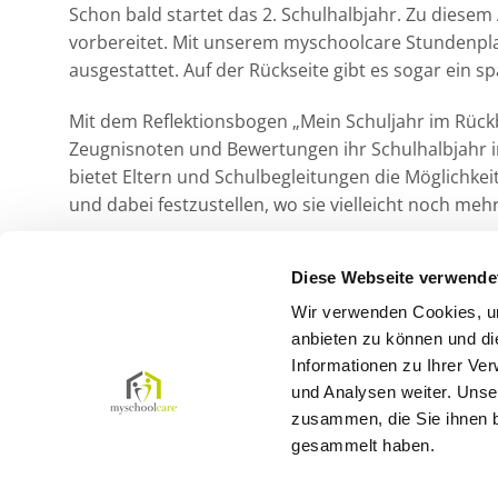
Schon bald startet das 2. Schulhalbjahr. Zu diesem 
vorbereitet. Mit unserem myschoolcare Stundenpla
ausgestattet. Auf der Rückseite gibt es sogar ein s
Mit dem Reflektionsbogen „Mein Schuljahr im Rück
Zeugnisnoten und Bewertungen ihr Schulhalbjahr i
bietet Eltern und Schulbegleitungen die Möglichke
und dabei festzustellen, wo sie vielleicht noch me
Unseren Reflektionsbogen gibt es für zwei untersc
Diese Webseite verwende
zum selbst eintragen für etwas ältere Kinder.
Wir verwenden Cookies, um
Schauen Sie mal auf unserer Downloadseite:
www.m
anbieten zu können und di
Informationen zu Ihrer Ve
und Analysen weiter. Unse
zusammen, die Sie ihnen b
gesammelt haben.