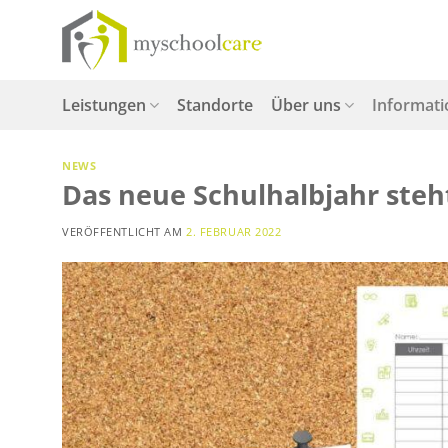
Zum
Inhalt
springen
Leistungen
Standorte
Über uns
Informat
NEWS
Das neue Schulhalbjahr steht
VERÖFFENTLICHT AM
2. FEBRUAR 2022