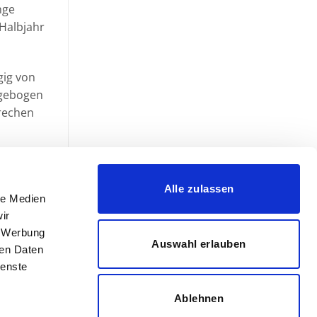
nge
Halbjahr
gig von
agebogen
prechen
r oder
Alle zulassen
le Medien
ir
, Werbung
Auswahl erlauben
ren Daten
ienste
Ablehnen