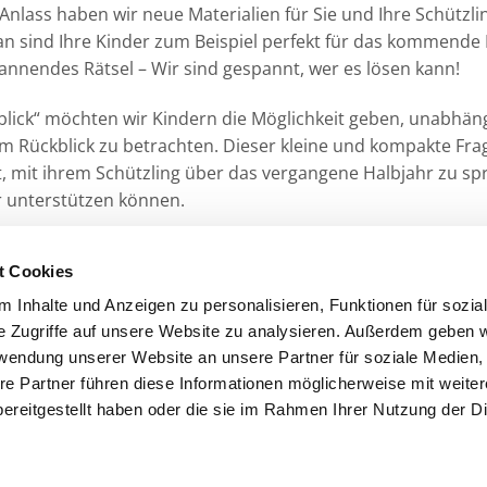
Anlass haben wir neue Materialien für Sie und Ihre Schützli
n sind Ihre Kinder zum Beispiel perfekt für das kommende 
pannendes Rätsel – Wir sind gespannt, wer es lösen kann!
blick“ möchten wir Kindern die Möglichkeit geben, unabhän
m Rückblick zu betrachten. Dieser kleine und kompakte Fr
it, mit ihrem Schützling über das vergangene Halbjahr zu s
hr unterstützen können.
hiedliche Altersklassen: Zum Ausmalen für Grundschulkinde
t Cookies
 Inhalte und Anzeigen zu personalisieren, Funktionen für sozia
yschoolcare.de/downloads
e Zugriffe auf unsere Website zu analysieren. Außerdem geben w
rwendung unserer Website an unsere Partner für soziale Medien
re Partner führen diese Informationen möglicherweise mit weite
ereitgestellt haben oder die sie im Rahmen Ihrer Nutzung der D