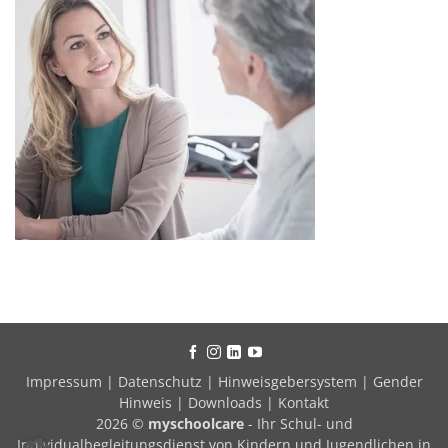
Impressum
|
Datenschutz
|
Hinweisgebersystem
|
Gender
Hinweis
|
Downloads
|
Kontakt
2026 ©
myschoolcare
- Ihr Schul- und
Individualbegleitungsdienst von Kindern und Jugendlichen in