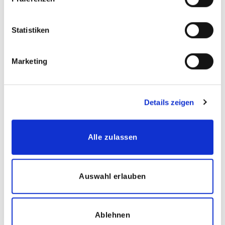
gemacht haben.
SpaceBuzz in den Medien
Statistiken
RTL-Beitrag:
Marketing
Details zeigen
Alle zulassen
Auswahl erlauben
Eindrücke und Bilder der Tour
Ablehnen