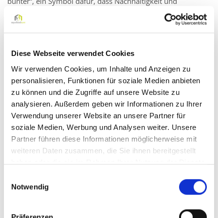
bunter“, ein Symbol dafür, dass Nachhaltigkeit und
Verantwortung weiterleben, auch wenn das Raumschiff
längst gelandet ist.
„Man hat gespürt, dass die Kinder nicht nur Wissen
Diese Webseite verwendet Cookies
mitgenommen haben, sondern ein echtes Bewusstsein für
unsere Erde“, sagt Anne Mittelstädt, Standortleiterin von
Wir verwenden Cookies, um Inhalte und Anzeigen zu
myschoolcare Leipzig.
personalisieren, Funktionen für soziale Medien anbieten
zu können und die Zugriffe auf unsere Website zu
Ein Projekt, das verbindet
analysieren. Außerdem geben wir Informationen zu Ihrer
Verwendung unserer Website an unsere Partner für
Möglich wurde SpaceBuzz durch die Unterstützung
soziale Medien, Werbung und Analysen weiter. Unsere
zahlreicher Sponsoren, Unternehmen und Privatpersonen,
Partner führen diese Informationen möglicherweise mit
die sich für inklusive Bildung und innovative Lernformate
weiteren Daten zusammen, die Sie ihnen bereitgestellt
engagieren. Das Projekt zeigt eindrucksvoll, wie sich
haben oder die sie im Rahmen Ihrer Nutzung der Dienste
moderne Technologie, pädagogische Konzepte und
gesammelt haben.
emotionale Erfahrung zu einem nachhaltigen
Einwilligungsauswahl
Notwendig
Bildungserlebnis verbinden lassen. Ein herzliches
Dankeschön gilt allen Beteiligten, die diese
außergewöhnliche Erfahrung für unsere Kinder möglich
Präferenzen