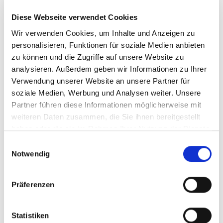
Diese Webseite verwendet Cookies
Wir verwenden Cookies, um Inhalte und Anzeigen zu
personalisieren, Funktionen für soziale Medien anbieten
Sie haben ein Kind mit Diabetes Erkrankung und benötigen
zu können und die Zugriffe auf unsere Website zu
eine Schulbegleitung, die die Überwachung des
analysieren. Außerdem geben wir Informationen zu Ihrer
Blutzuckerspiegels und die Insulinverabreichung via
Verwendung unserer Website an unsere Partner für
Spritze/Pen sowie die korrekte Bedienung der Insulinpumpe
soziale Medien, Werbung und Analysen weiter. Unsere
sicherstellt?
Partner führen diese Informationen möglicherweise mit
weiteren Daten zusammen, die Sie ihnen bereitgestellt
Wir möchten Ihnen und Ihrem Kind helfen und haben die
haben oder die sie im Rahmen Ihrer Nutzung der Dienste
geeigneten Fachkräfte für Sie! Alle unsere Schulbegleiter
gesammelt haben.
werden regelmäßig und umfassend geschult und können
Einwilligungsauswahl
Ihren Kindern somit eine gute Unterstützung und Hilfe im
Notwendig
Schulalltag bieten.
Präferenzen
Nähere Informationen finden Sie
hier
.
Statistiken