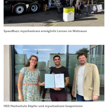
SpaceBuzz: myschoolcare ermöglicht Lernen im Weltraum
HSD Hochschule Döpfer und myschoolcare kooperieren