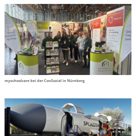
myschoolcare bei der ConSozial in Nürnberg